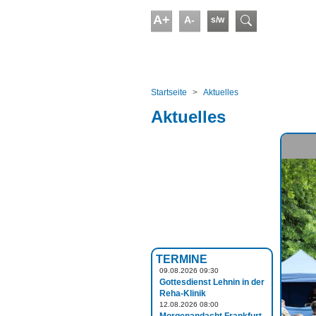
Skip to main content
A+
A-
s/w
Suchform
You are here:
Startseite
Aktuelles
Aktuelles
TERMINE
09.08.2026 09:30
Gottesdienst Lehnin in der
Reha-Klinik
12.08.2026 08:00