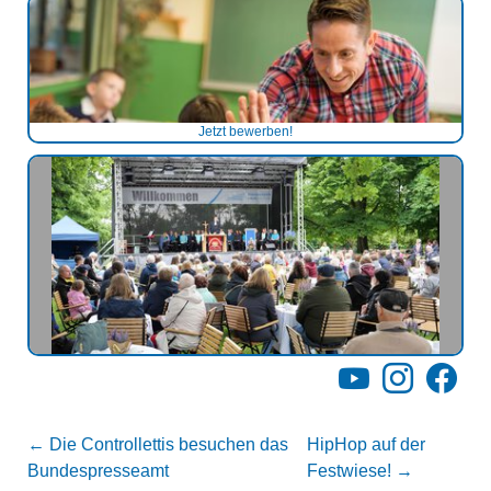
Jetzt bewerben!
YouTube
Instagram
Facebo
←
Die Controllettis besuchen das
HipHop auf der
Bundespresseamt
Festwiese!
→