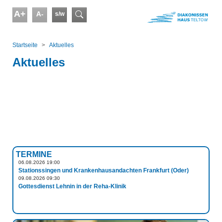
Skip to main content
A+
A-
s/w
Suchformular
You are here:
Startseite
Aktuelles
Aktuelles
TERMINE
06.08.2026 19:00
Stationssingen und Krankenhausandachten Frankfurt (Oder)
09.08.2026 09:30
Gottesdienst Lehnin in der Reha-Klinik