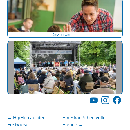
Jetzt bewerben!
YouTube
Instagram
Facebo
←
HipHop auf der
Ein Sträußchen voller
Festwiese!
Freude
→