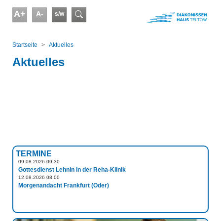
Skip to main content
A+
A-
s/w
Suchformular
You are here:
Startseite
Aktuelles
Aktuelles
TERMINE
09.08.2026 09:30
Gottesdienst Lehnin in der Reha-Klinik
12.08.2026 08:00
Morgenandacht Frankfurt (Oder)