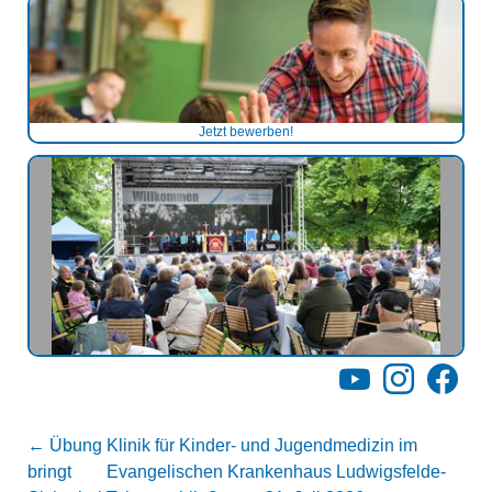
Jetzt bewerben!
YouTube
Instagram
Facebo
←
Übung
Klinik für Kinder- und Jugendmedizin im
bringt
Evangelischen Krankenhaus Ludwigsfelde-