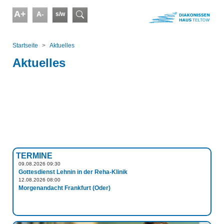
Skip to main content
A+
A-
s/w
Suchformular
You are here:
Startseite
Aktuelles
Aktuelles
TERMINE
09.08.2026 09:30
Gottesdienst Lehnin in der Reha-Klinik
12.08.2026 08:00
Morgenandacht Frankfurt (Oder)