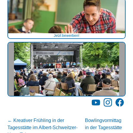
Jetzt bewerben!
YouTube
Instagram
Facebo
←
Kreativer Frühling in der
Bowlingvormittag
Tagesstätte im Albert-Schweitzer-
in der Tagesstätte