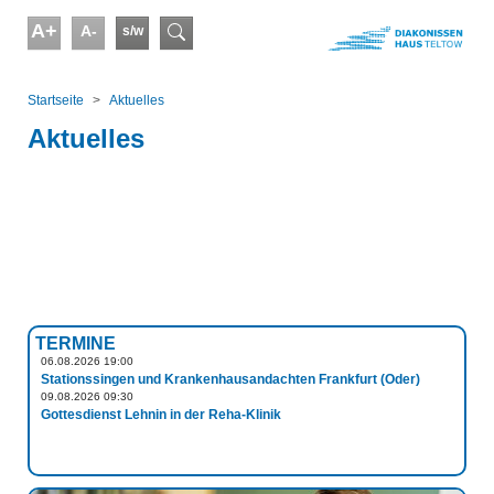
Skip to main content
A+
A-
s/w
Suchformular
You are here:
Startseite
Aktuelles
Aktuelles
TERMINE
06.08.2026 19:00
Stationssingen und Krankenhausandachten Frankfurt (Oder)
09.08.2026 09:30
Gottesdienst Lehnin in der Reha-Klinik