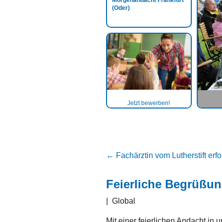
Morgenandacht Frankfurt
(Oder)
Jetzt bewerben!
←
Fachärztin vom Lutherstift erfo
Feierliche Begrüßun
|
Global
Mit einer feierlichen Andacht in