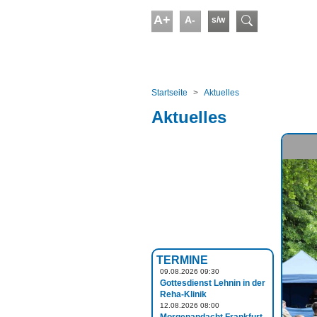
Skip to main content
A+
A-
s/w
Suchform
You are here:
Startseite
Aktuelles
Aktuelles
TERMINE
09.08.2026 09:30
Gottesdienst Lehnin in der
Reha-Klinik
12.08.2026 08:00