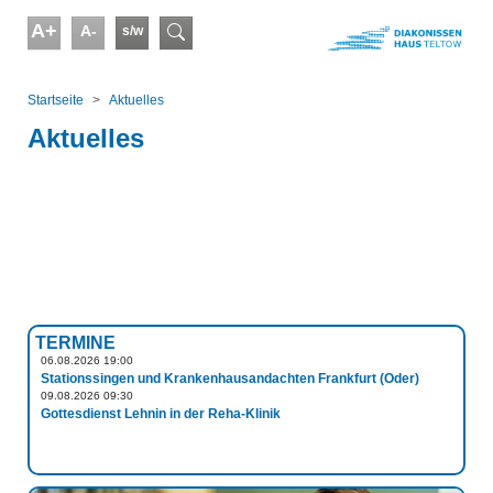
Skip to main content
A+
A-
s/w
Suchformular
You are here:
Startseite
Aktuelles
Aktuelles
TERMINE
06.08.2026 19:00
Stationssingen und Krankenhausandachten Frankfurt (Oder)
09.08.2026 09:30
Gottesdienst Lehnin in der Reha-Klinik