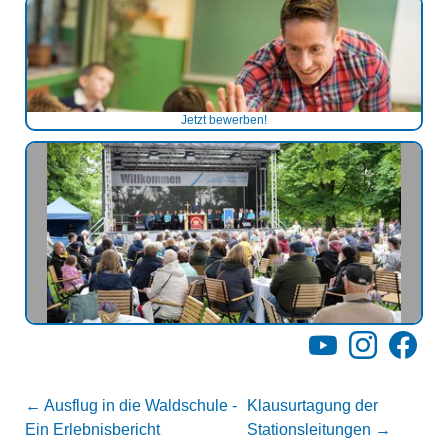
Jetzt bewerben!
YouTube
Instagram
Facebo
←
Ausflug in die Waldschule -
Klausurtagung der
Ein Erlebnisbericht
Stationsleitungen
→