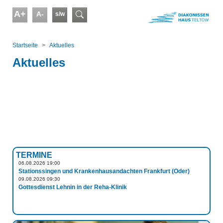
Skip to main content
A+
A-
s/w
Suchformular
You are here:
Startseite
Aktuelles
Aktuelles
TERMINE
06.08.2026 19:00
Stationssingen und Krankenhausandachten Frankfurt (Oder)
09.08.2026 09:30
Gottesdienst Lehnin in der Reha-Klinik