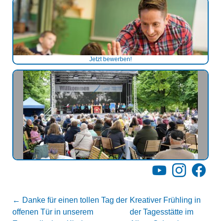
Jetzt bewerben!
YouTube
Instagram
Facebo
←
Danke für einen tollen Tag der
Kreativer Frühling in
offenen Tür in unserem
der Tagesstätte im