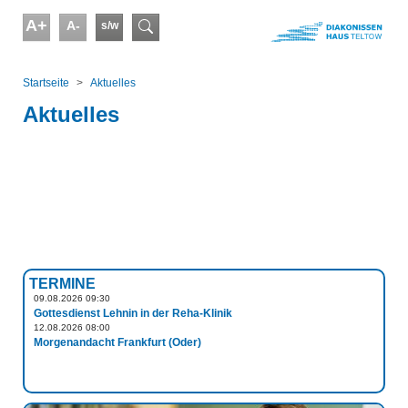
Skip to main content
A+
A-
s/w
Suchformular
You are here:
Startseite
Aktuelles
Aktuelles
TERMINE
09.08.2026 09:30
Gottesdienst Lehnin in der Reha-Klinik
12.08.2026 08:00
Morgenandacht Frankfurt (Oder)