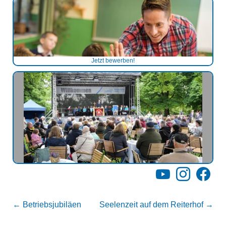
Jetzt bewerben!
YouTube
Instagram
Facebo
←
Betriebsjubiläen
Seelenzeit auf dem Reiterhof
→