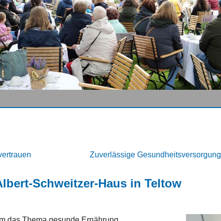
ertrauen
Zuverlässige Gesundheitsversorgung 
lbert-Schweitzer-Haus in Teltow
s um das Thema gesunde Ernährung.