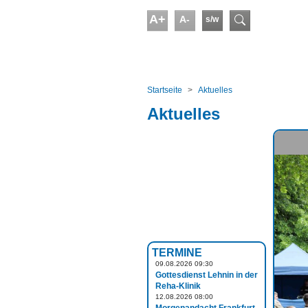
Skip to main content
A+
A-
s/w
Suchform
You are here:
Startseite
Aktuelles
Aktuelles
TERMINE
09.08.2026 09:30
Gottesdienst Lehnin in der
Reha-Klinik
12.08.2026 08:00