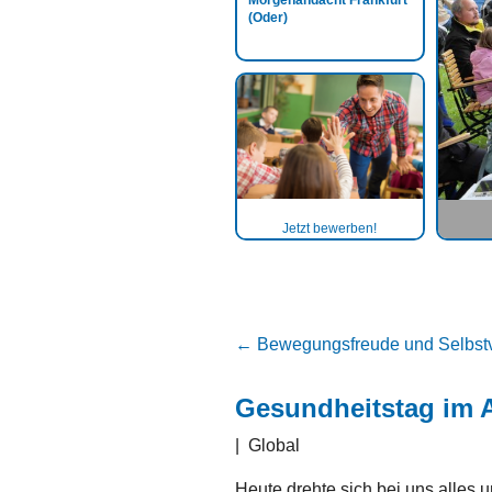
Morgenandacht Frankfurt
(Oder)
Jetzt bewerben!
←
Bewegungsfreude und Selbstv
Gesundheitstag im A
|
Global
Heute drehte sich bei uns alle