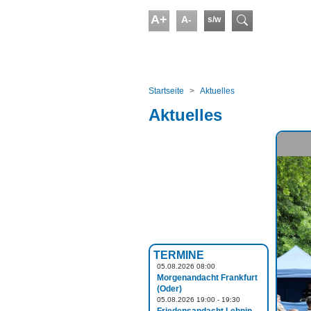
Skip to main content
A+
A-
s/w
Suchform
You are here:
Startseite
Aktuelles
Aktuelles
TERMINE
05.08.2026 08:00
Morgenandacht Frankfurt
(Oder)
05.08.2026 19:00 - 19:30