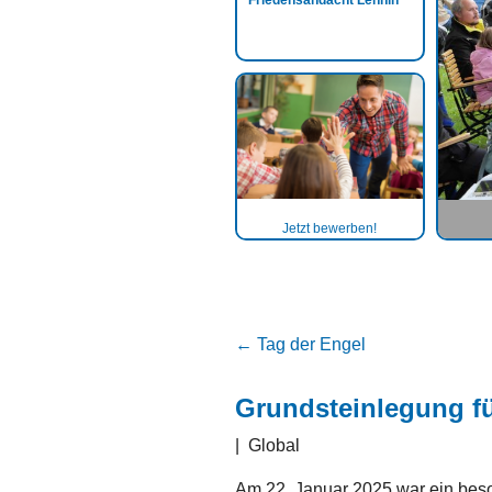
Friedensandacht Lehnin
Jetzt bewerben!
←
Tag der Engel
Grundsteinlegung fü
|
Global
Am 22. Januar 2025 war ein beso