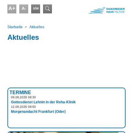
Skip to main content
A+
A-
s/w
Suchformular
You are here:
Startseite
Aktuelles
Aktuelles
TERMINE
09.08.2026 09:30
Gottesdienst Lehnin in der Reha-Klinik
12.08.2026 08:00
Morgenandacht Frankfurt (Oder)