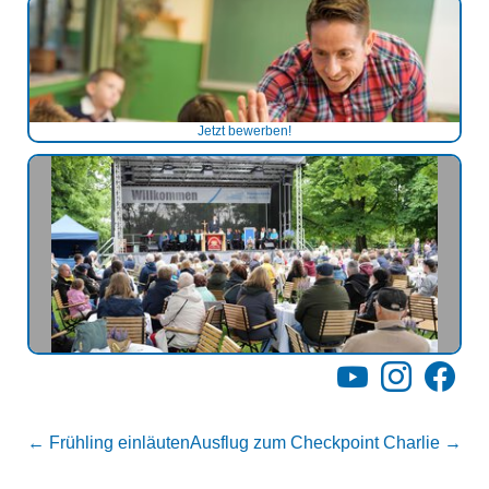
Jetzt bewerben!
YouTube
Instagram
Facebo
←
Frühling einläuten
Ausflug zum Checkpoint Charlie
→