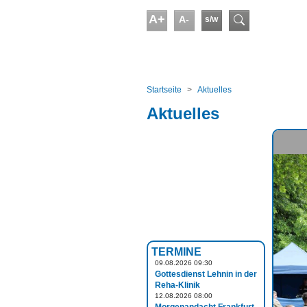
Skip to main content
A+
A-
s/w
Suchform
You are here:
Startseite
Aktuelles
Aktuelles
TERMINE
09.08.2026 09:30
Gottesdienst Lehnin in der
Reha-Klinik
12.08.2026 08:00