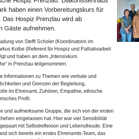
sche Hospiz Prenzlau: Diakonissenhaus
rk haben einen Vorbereitungskurs für
. Das Hospiz Prenzlau wird ab
en Gäste aufnehmen.
adung von Steffi Scholer (Koordinatorin im
us Kolbe (Referent für Hospiz und Palliativarbeit
lgt und haben an dem „Intensivkurs
che“ in Prenzlau teilgenommen.
de Informationen zu Themen wie verbale und
ichkeiten und Grenzen der Begleitung,
olle im Ehrenamt, Zuhören, Empathie, ethische
nisches Profil.
e und aufmerksame Gruppe, die sich von der ersten
ehen eingelassen hat. Hier war viel Sensibilität
gepaart mit Selbstreflexion und Lebensfreude. Eine
nd sich bereits ein erstes Ehrenamts-Team, das