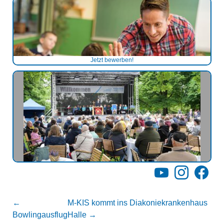
Jetzt bewerben!
YouTube
Instagram
Facebo
←
M-KIS kommt ins Diakoniekrankenhaus
Bowlingausflug
Halle
→