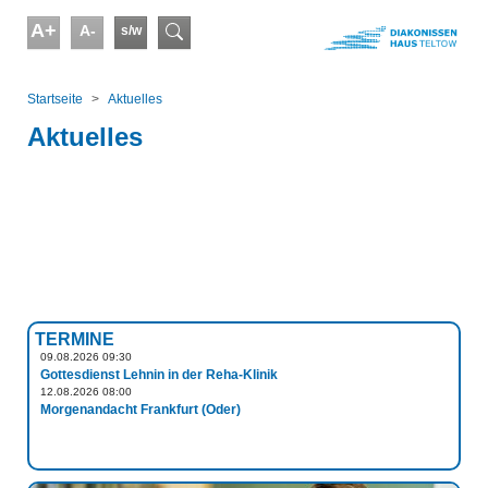
Skip to main content
A+
A-
s/w
Suchformular
You are here:
Startseite
Aktuelles
Aktuelles
TERMINE
09.08.2026 09:30
Gottesdienst Lehnin in der Reha-Klinik
12.08.2026 08:00
Morgenandacht Frankfurt (Oder)