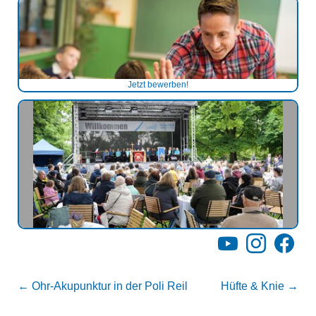
Jetzt bewerben!
YouTube
Instagram
Facebo
←
Ohr-Akupunktur in der Poli Reil
Hüfte & Knie
→