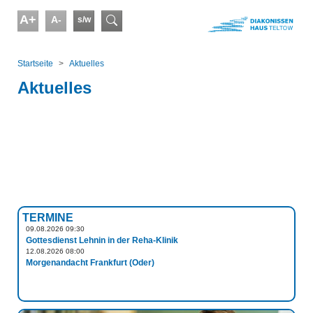
Skip to main content
A+
A-
s/w
Suchformular
You are here:
Startseite
Aktuelles
Aktuelles
TERMINE
09.08.2026 09:30
Gottesdienst Lehnin in der Reha-Klinik
12.08.2026 08:00
Morgenandacht Frankfurt (Oder)