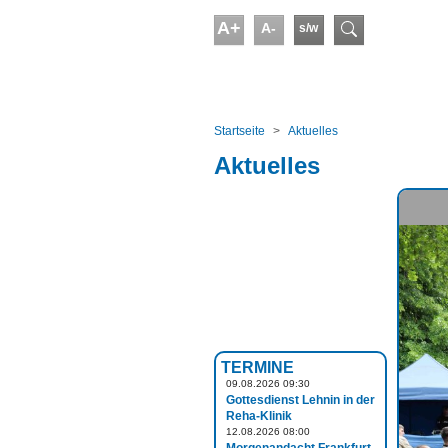
Skip to main content
A+
A-
s/w
Suchform
You are here:
Startseite
Aktuelles
Aktuelles
TERMINE
09.08.2026 09:30
Gottesdienst Lehnin in der
Reha-Klinik
12.08.2026 08:00