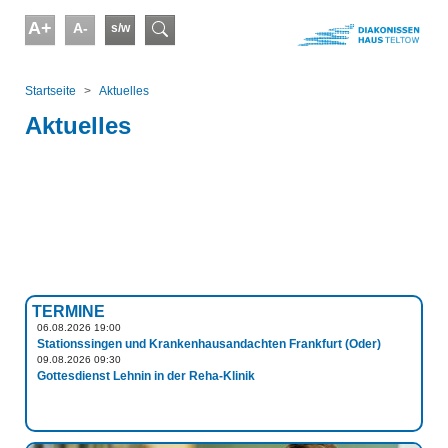
Skip to main content
A+
A-
s/w
Suchformular
You are here:
Startseite
Aktuelles
Aktuelles
TERMINE
06.08.2026 19:00
Stationssingen und Krankenhausandachten Frankfurt (Oder)
09.08.2026 09:30
Gottesdienst Lehnin in der Reha-Klinik