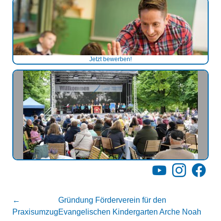
Jetzt bewerben!
YouTube
Instagram
Facebo
←
Gründung Förderverein für den
Praxisumzug
Evangelischen Kindergarten Arche Noah