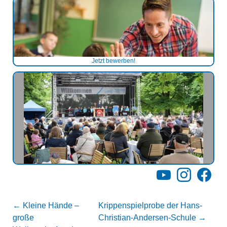
Jetzt bewerben!
YouTube
Instagram
Facebo
←
Kleine Hände –
Krippenspielprobe der Hans-
große
Christian-Andersen-Schule
→