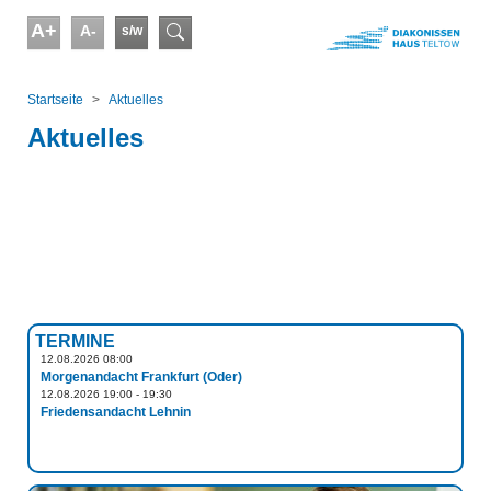
Skip to main content
A+
A-
s/w
Suchformular
You are here:
Startseite
Aktuelles
Aktuelles
TERMINE
12.08.2026 08:00
Morgenandacht Frankfurt (Oder)
12.08.2026 19:00 - 19:30
Friedensandacht Lehnin