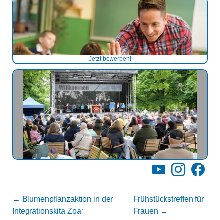
Jetzt bewerben!
YouTube
Instagram
Facebo
←
Blumenpflanzaktion in der
Frühstückstreffen für
Integrationskita Zoar
Frauen
→