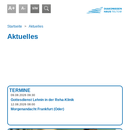
Skip to main content
A+
A-
s/w
Suchformular
You are here:
Startseite
Aktuelles
Aktuelles
TERMINE
09.08.2026 09:30
Gottesdienst Lehnin in der Reha-Klinik
12.08.2026 08:00
Morgenandacht Frankfurt (Oder)