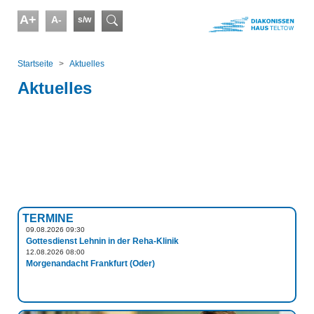
Skip to main content
A+
A-
s/w
Suchformular
You are here:
Startseite
Aktuelles
Aktuelles
TERMINE
09.08.2026 09:30
Gottesdienst Lehnin in der Reha-Klinik
12.08.2026 08:00
Morgenandacht Frankfurt (Oder)