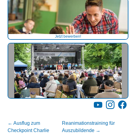
Jetzt bewerben!
YouTube
Instagram
Facebo
←
Ausflug zum
Reanimationstraining für
Checkpoint Charlie
Auszubildende
→