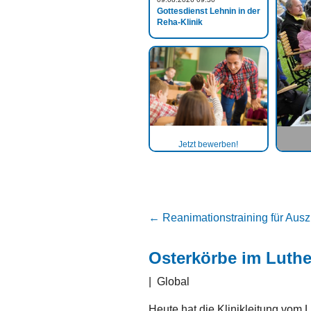
Gottesdienst Lehnin in der
Reha-Klinik
Jetzt bewerben!
←
Reanimationstraining für Aus
Osterkörbe im Luther
|
Global
Heute hat die Klinikleitung vom L