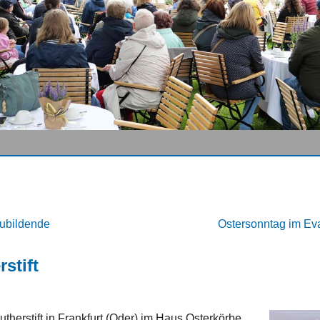
zubildende
Ostersonntag im E
stift
utherstift in Frankfurt (Oder) im Haus Osterkörbe