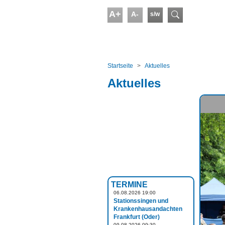
Skip to main content
A+
A-
s/w
Suchform
You are here:
Startseite
Aktuelles
Aktuelles
TERMINE
06.08.2026 19:00
Stationssingen und
Krankenhausandachten
Frankfurt (Oder)
09.08.2026 09:30