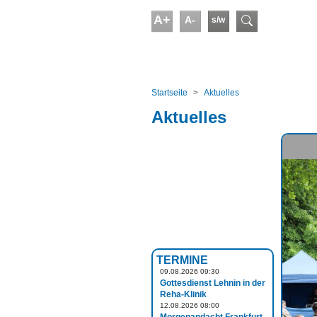
Skip to main content
A+
A-
s/w
Suchform
You are here:
Startseite
Aktuelles
Aktuelles
TERMINE
09.08.2026 09:30
Gottesdienst Lehnin in der
Reha-Klinik
12.08.2026 08:00