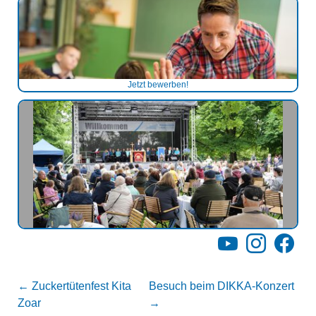
Jetzt bewerben!
YouTube
Instagram
Facebo
←
Zuckertütenfest Kita
Besuch beim DIKKA-Konzert
Zoar
→