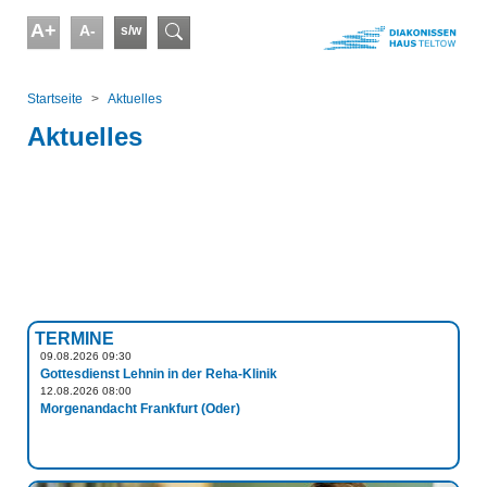
Skip to main content
A+
A-
s/w
Suchformular
You are here:
Startseite
Aktuelles
Aktuelles
TERMINE
09.08.2026 09:30
Gottesdienst Lehnin in der Reha-Klinik
12.08.2026 08:00
Morgenandacht Frankfurt (Oder)