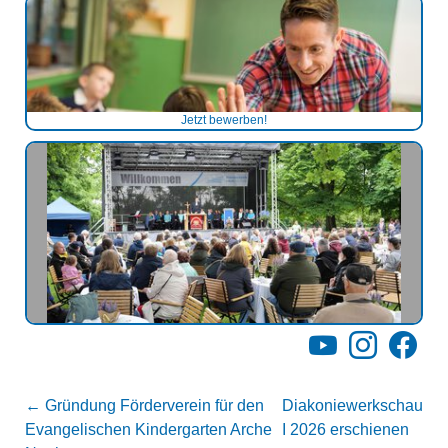
Jetzt bewerben!
YouTube
Instagram
Facebo
←
Gründung Förderverein für den
Diakoniewerkschau
Evangelischen Kindergarten Arche
I 2026 erschienen