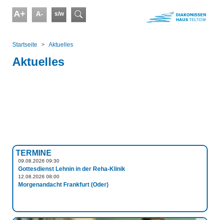
Skip to main content
A+
A-
s/w
Suchformular
You are here:
Startseite
Aktuelles
Aktuelles
TERMINE
09.08.2026 09:30
Gottesdienst Lehnin in der Reha-Klinik
12.08.2026 08:00
Morgenandacht Frankfurt (Oder)