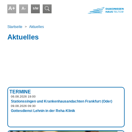
Skip to main content
A+
A-
s/w
Suchformular
You are here:
Startseite
Aktuelles
Aktuelles
TERMINE
06.08.2026 19:00
Stationssingen und Krankenhausandachten Frankfurt (Oder)
09.08.2026 09:30
Gottesdienst Lehnin in der Reha-Klinik