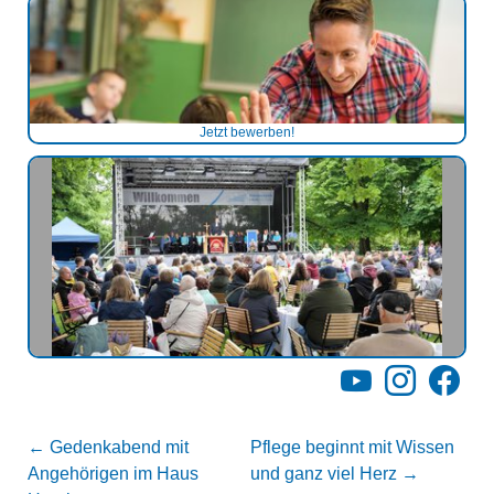
Jetzt bewerben!
YouTube
Instagram
Facebo
←
Gedenkabend mit
Pflege beginnt mit Wissen
Angehörigen im Haus
und ganz viel Herz
→