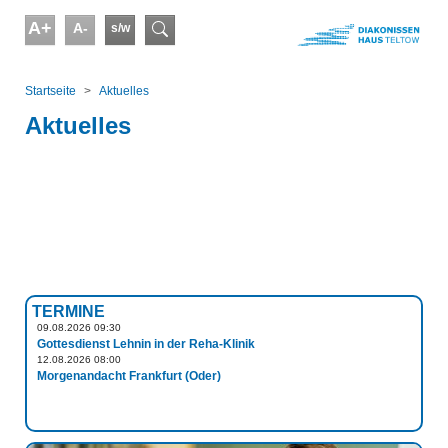
Skip to main content
A+
A-
s/w
Suchformular
You are here:
Startseite
Aktuelles
Aktuelles
TERMINE
09.08.2026 09:30
Gottesdienst Lehnin in der Reha-Klinik
12.08.2026 08:00
Morgenandacht Frankfurt (Oder)