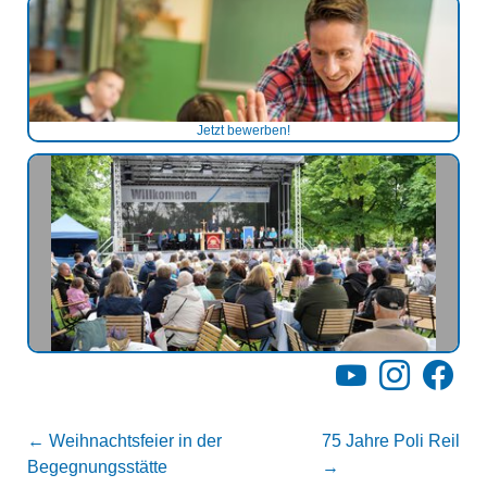
Jetzt bewerben!
YouTube
Instagram
Facebo
←
Weihnachtsfeier in der
75 Jahre Poli Reil
Begegnungsstätte
→