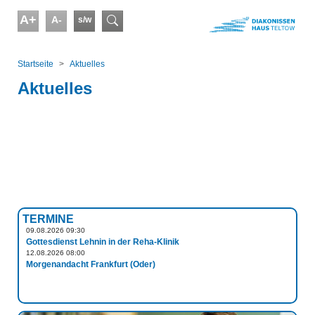
Skip to main content
A+
A-
s/w
Suchformular
You are here:
Startseite
Aktuelles
Aktuelles
TERMINE
09.08.2026 09:30
Gottesdienst Lehnin in der Reha-Klinik
12.08.2026 08:00
Morgenandacht Frankfurt (Oder)