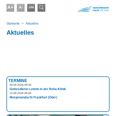
Skip to main content
A+
A-
s/w
Suchformular
You are here:
Startseite
Aktuelles
Aktuelles
TERMINE
09.08.2026 09:30
Gottesdienst Lehnin in der Reha-Klinik
12.08.2026 08:00
Morgenandacht Frankfurt (Oder)