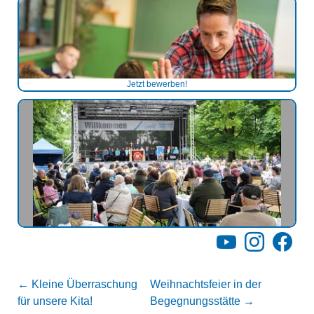
Jetzt bewerben!
YouTube
Instagram
Facebo
←
Kleine Überraschung
Weihnachtsfeier in der
für unsere Kita!
Begegnungsstätte
→