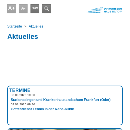
Skip to main content
A+
A-
s/w
Suchformular
You are here:
Startseite
Aktuelles
Aktuelles
TERMINE
06.08.2026 19:00
Stationssingen und Krankenhausandachten Frankfurt (Oder)
09.08.2026 09:30
Gottesdienst Lehnin in der Reha-Klinik