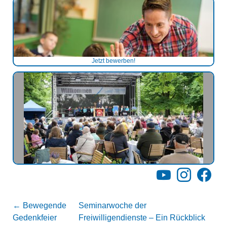
Jetzt bewerben!
YouTube
Instagram
Facebo
←
Bewegende
Seminarwoche der
Gedenkfeier
Freiwilligendienste – Ein Rückblick