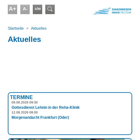
Skip to main content
A+
A-
s/w
Suchformular
You are here:
Startseite
Aktuelles
Aktuelles
TERMINE
09.08.2026 09:30
Gottesdienst Lehnin in der Reha-Klinik
12.08.2026 08:00
Morgenandacht Frankfurt (Oder)