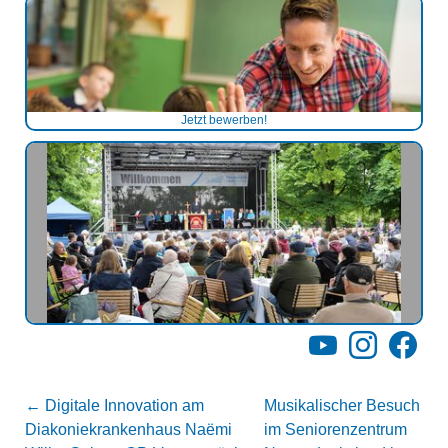
Jetzt bewerben!
YouTube
Instagram
Facebo
←
Digitale Innovation am
Musikalischer Besuch
Diakoniekrankenhaus Naëmi
im Seniorenzentrum