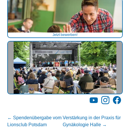
Jetzt bewerben!
YouTube
Instagram
Facebo
←
Spendenübergabe vom
Verstärkung in der Praxis für
Lionsclub Potsdam
Gynäkologie Halle
→