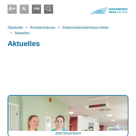
Skip to main content
A+
A-
s/w
Suchformular
You are here:
Startseite
Kranken­häuser
Diakoniekrankenhaus Halle
Aktuelles
Aktuelles
Jetzt bewerben!