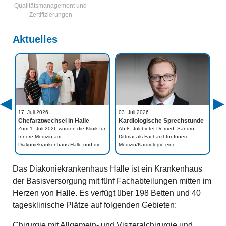
Qualitätsmanagement und
Zertifizierungen
Aktuelles
17. Juli 2026
03. Juli 2026
22
Chefarztwechsel in Halle
Kardiologische Sprechstunde
Wi
Zum 1. Juli 2026 wurden die Klinik für
Ab 8. Juli bietet Dr. med. Sandro
Wie
Innere Medizin am
Dittmar als Facharzt für Innere
sic
Diakoniekrankenhaus Halle und die…
Medizin/Kardiologie eine…
he
Das Diakoniekrankenhaus Halle ist ein Krankenhaus
der Basisversorgung mit fünf Fachabteilungen mitten im
Herzen von Halle. Es verfügt über 198 Betten und 40
tagesklinische Plätze auf folgenden Gebieten:
Chirurgie mit Allgemein- und Viszeralchirurgie und