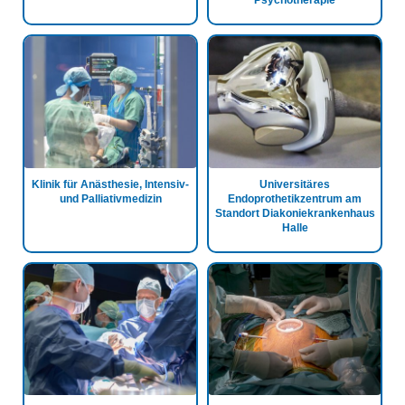
Psychotherapie
Klinik für Anästhesie, Intensiv-
Universitäres
und Palliativmedizin
Endoprothetikzentrum am
Standort Diakoniekrankenhaus
Halle