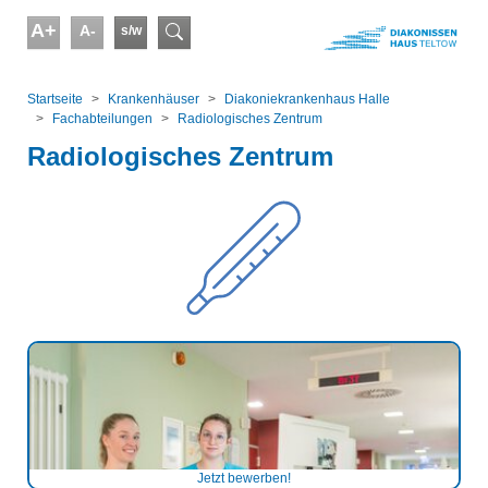
Skip to main content
A+
A-
s/w
Suchformular
You are here:
Startseite
Kranken­häuser
Diakoniekrankenhaus Halle
Fachabteilungen
Radiologisches Zentrum
Radiologisches Zentrum
Jetzt bewerben!