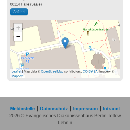
06114
Halle (Saale)
Anfahrt
+
−
Leaflet
| Map data ©
OpenStreetMap
contributors,
CC-BY-SA
, Imagery ©
Mapbox
Meldestelle
Datenschutz
Impressum
Intranet
2026 © Evangelisches Diakonissenhaus Berlin Teltow
Lehnin