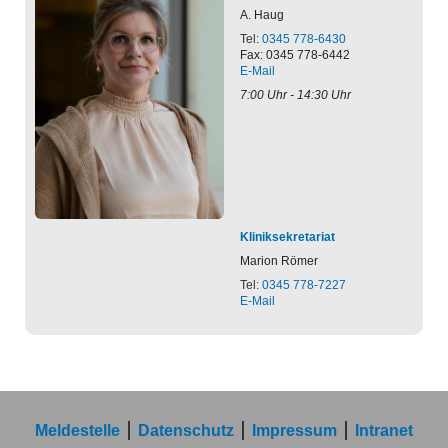
A.
Haug
Tel:
0345 778-6430
Fax: 0345 778-6442
E-Mail
7:00 Uhr - 14:30 Uhr
Kliniksekretariat
Marion
Römer
Tel:
0345 778-7227
E-Mail
Meldestelle
Datenschutz
Impressum
Intranet