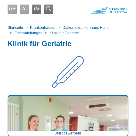
Skip to main content
A+
A-
s/w
Suchformular
You are here:
Startseite
Kranken­häuser
Diakoniekrankenhaus Halle
Fachabteilungen
Klinik für Geriatrie
Klinik für Geriatrie
Jetzt bewerben!