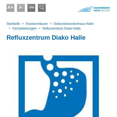
Skip to main content
A+
A-
s/w
Suchformular
You are here:
Startseite
Kranken­häuser
Diakoniekrankenhaus Halle
Fachabteilungen
Refluxzentrum Diako Halle
Refluxzentrum Diako Halle