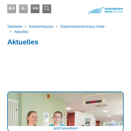
Skip to main content
A+
A-
s/w
Suchformular
You are here:
Startseite
Kranken­häuser
Diakoniekrankenhaus Halle
Aktuelles
Aktuelles
Jetzt bewerben!