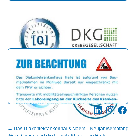
LinkedIn
Instagram
Facebo
←
Das Diakoniekrankenhaus Naëmi
Neujahrsempfang
Wilke Guben und die Lausitz Klinik
in Halle
→