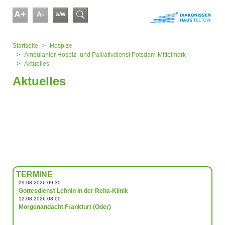
Skip to main content
A+
A-
s/w
Suchformular
You are here:
Startseite
Hospize
Ambulanter Hospiz- und Palliativdienst Potsdam-Mittelmark
Aktuelles
Aktuelles
TERMINE
09.08.2026 09:30
Gottesdienst Lehnin in der Reha-Klinik
12.08.2026 08:00
Morgenandacht Frankfurt (Oder)