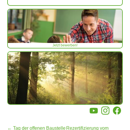
Jetzt bewerben!
YouTube
Instagram
Facebo
←
Tag der offenen Baustelle
Rezertifizierung vom