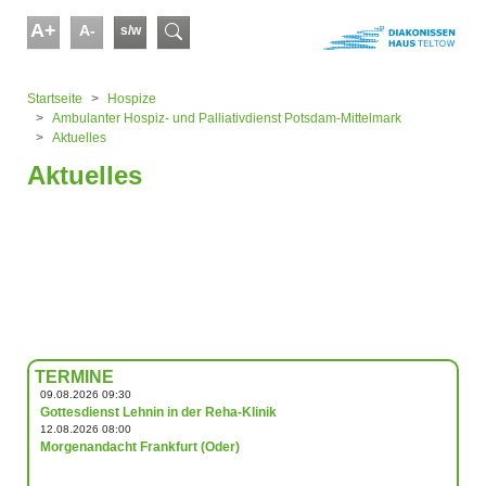
Skip to main content
A+
A-
s/w
Suchformular
You are here:
Startseite
Hospize
Ambulanter Hospiz- und Palliativdienst Potsdam-Mittelmark
Aktuelles
Aktuelles
TERMINE
09.08.2026 09:30
Gottesdienst Lehnin in der Reha-Klinik
12.08.2026 08:00
Morgenandacht Frankfurt (Oder)