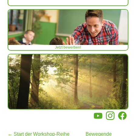
Jetzt bewerben!
YouTube
Instagram
Facebo
←
Start der Workshop-Reihe
Bewegende