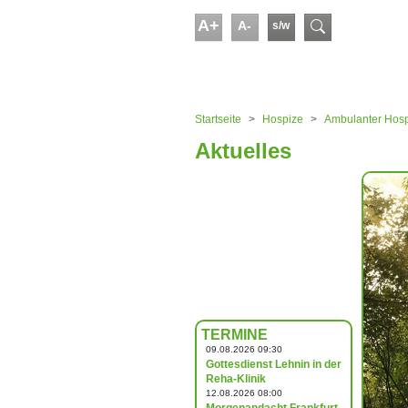
Skip to main content
A+
A-
s/w
Suchform
You are here:
Startseite
Hospize
Ambulanter Hospi
Aktuelles
TERMINE
09.08.2026 09:30
Gottesdienst Lehnin in der
Reha-Klinik
12.08.2026 08:00