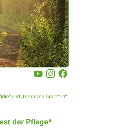
YouTube
Instagram
Facebook
ddie“ und „Herrn von Bödefeld“
st der Pflege“