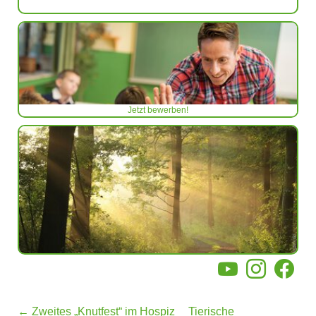
Jetzt bewerben!
YouTube
Instagram
Facebo
←
Zweites „Knutfest“ im Hospiz
Tierische