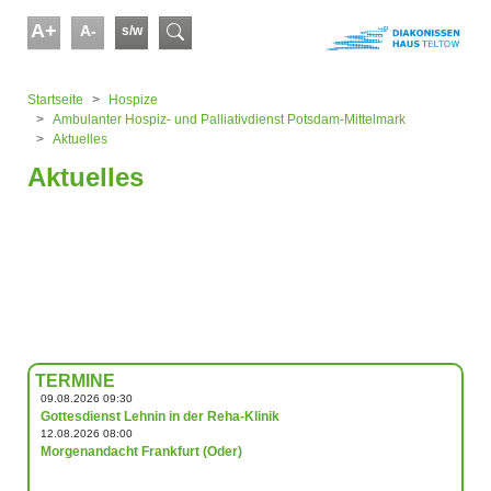
Skip to main content
A+
A-
s/w
Suchformular
You are here:
Startseite
Hospize
Ambulanter Hospiz- und Palliativdienst Potsdam-Mittelmark
Aktuelles
Aktuelles
TERMINE
09.08.2026 09:30
Gottesdienst Lehnin in der Reha-Klinik
12.08.2026 08:00
Morgenandacht Frankfurt (Oder)