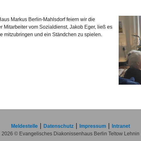
us Markus Berlin-Mahlsdorf feiern wir die
 Mitarbeiter vom Sozialdienst, Jakob Eger, ließ es
he mitzubringen und ein Ständchen zu spielen.
Meldestelle
Datenschutz
Impressum
Intranet
2026 © Evangelisches Diakonissenhaus Berlin Teltow Lehnin