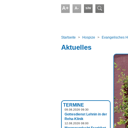
Skip to main content
A+
A-
s/w
Suchform
You are here:
Startseite
Hospize
Evangelisches H
Aktuelles
TERMINE
09.08.2026 09:30
Gottesdienst Lehnin in der
Reha-Klinik
12.08.2026 08:00