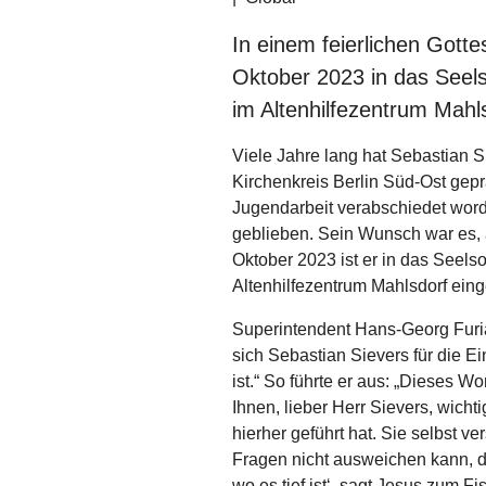
In einem feierlichen Gotte
Oktober 2023 in das Seel
im Altenhilfezentrum Mahl
Viele Jahre lang hat Sebastian 
Kirchenkreis Berlin Süd-Ost geprä
Jugendarbeit verabschiedet wor
geblieben. Sein Wunsch war es, a
Oktober 2023 ist er in das Seel
Altenhilfezentrum Mahlsdorf eing
Superintendent Hans-Georg Furian
sich Sebastian Sievers für die Ei
ist.“ So führte er aus: „Dieses W
Ihnen, lieber Herr Sievers, wicht
hierher geführt hat. Sie selbst v
Fragen nicht ausweichen kann, di
wo es tief ist‘, sagt Jesus zum F