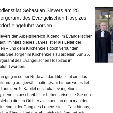
sdienst ist Sebastian Sievers am 25.
sorgeramt des Evangelischen Hospizes
sdorf eingeführt worden.
Sievers den Arbeitsbereich Jugend im Evangelischen
gt. Im März dieses Jahres ist er als Leiter der
den – und dem Kirchenkreis doch verbunden
ls Seelsorger im Kirchenkreis zu arbeiten. Am 25.
sorgeramt des Evangelischen Hospizes im
eführt worden.
 ging in seiner Rede auf das Bibelzitat ein, das
nführung ausgewählt hatte: „Fahr hinaus wo es tief
ort aus dem 5. Kapitel des Lukasevangeliums ist
ig, denn es beschreibt Ihre Lebensreise, die Sie nun
erstehen diesen Ort hier als einen, an dem man den
e einem der Gang des Lebens stellt. ‚Fahr hinaus,
ischer Simon. Und der, obgleich sich fragend, wie