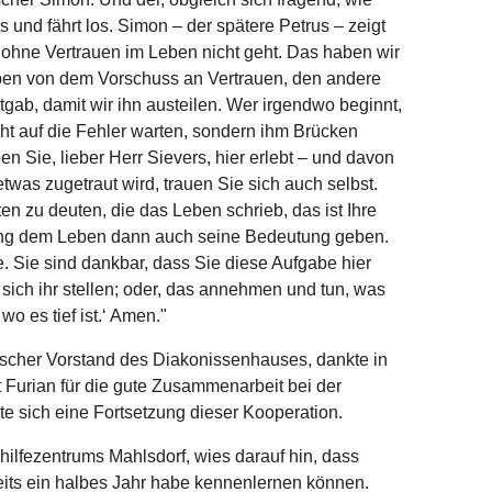
s und fährt los. Simon – der spätere Petrus – zeigt
 ohne Vertrauen im Leben nicht geht. Das haben wir
leben von dem Vorschuss an Vertrauen, den andere
gab, damit wir ihn austeilen. Wer irgendwo beginnt,
ht auf die Fehler warten, sondern ihm Brücken
n Sie, lieber Herr Sievers, hier erlebt – und davon
etwas zugetraut wird, trauen Sie sich auch selbst.
n zu deuten, die das Leben schrieb, das ist Ihre
ung dem Leben dann auch seine Bedeutung geben.
. Sie sind dankbar, dass Sie diese Aufgabe hier
 sich ihr stellen; oder, das annehmen und tun, was
wo es tief ist.‘ Amen."
ischer Vorstand des Diakonissenhauses, dankte in
Furian für die gute Zusammenarbeit bei der
e sich eine Fortsetzung dieser Kooperation.
hilfezentrums Mahlsdorf, wies darauf hin, dass
its ein halbes Jahr habe kennenlernen können.