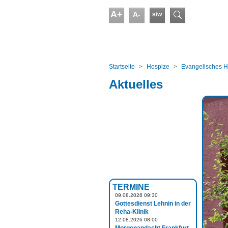
Skip to main content
A+
A-
s/w
Suchform
You are here:
Startseite
Hospize
Evangelisches H
Aktuelles
TERMINE
09.08.2026 09:30
Gottesdienst Lehnin in der
Reha-Klinik
12.08.2026 08:00