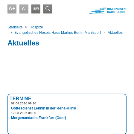
Skip to main content
A+
A-
s/w
Suchformular
You are here:
Startseite
Hospize
Evangelisches Hospiz Haus Markus Berlin-Mahlsdorf
Aktuelles
Aktuelles
TERMINE
09.08.2026 09:30
Gottesdienst Lehnin in der Reha-Klinik
12.08.2026 08:00
Morgenandacht Frankfurt (Oder)