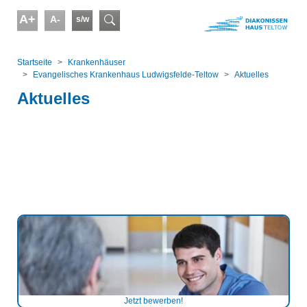
Skip to main content
A+
A-
s/w
Suchformular
You are here:
Startseite
Kranken­häuser
Evangelisches Krankenhaus Ludwigsfelde-Teltow
Aktuelles
Aktuelles
Jetzt bewerben!