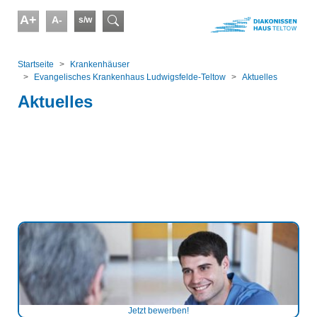
Skip to main content
A+
A-
s/w
Suchformular
You are here:
Startseite
Kranken­häuser
Evangelisches Krankenhaus Ludwigsfelde-Teltow
Aktuelles
Aktuelles
Jetzt bewerben!