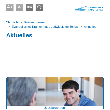
Skip to main content
A+
A-
s/w
Suchformular
You are here:
Startseite
Kranken­häuser
Evangelisches Krankenhaus Ludwigsfelde-Teltow
Aktuelles
Aktuelles
Jetzt bewerben!