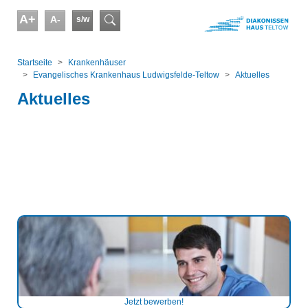
Skip to main content
A+
A-
s/w
Suchformular
You are here:
Startseite
Kranken­häuser
Evangelisches Krankenhaus Ludwigsfelde-Teltow
Aktuelles
Aktuelles
Jetzt bewerben!