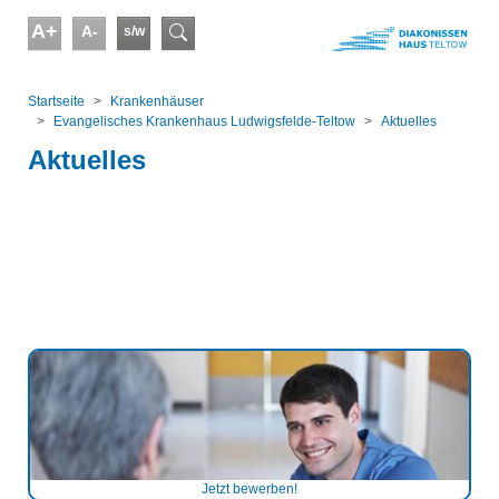
Skip to main content
A+
A-
s/w
Suchformular
You are here:
Startseite
Kranken­häuser
Evangelisches Krankenhaus Ludwigsfelde-Teltow
Aktuelles
Aktuelles
Jetzt bewerben!