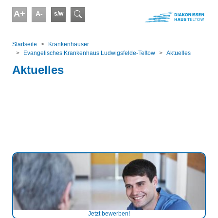
Skip to main content
A+
A-
s/w
Suchformular
You are here:
Startseite
Kranken­häuser
Evangelisches Krankenhaus Ludwigsfelde-Teltow
Aktuelles
Aktuelles
Jetzt bewerben!